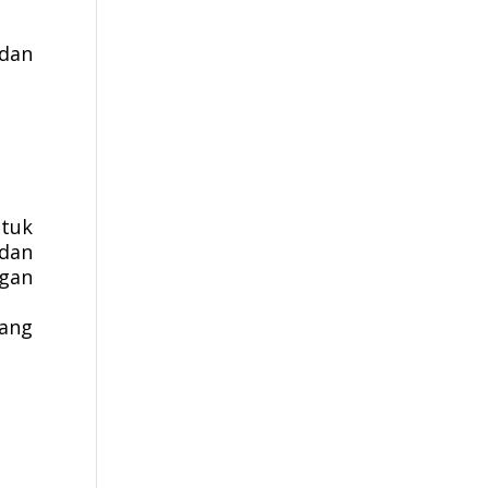
dan
ntuk
 dan
ngan
ang