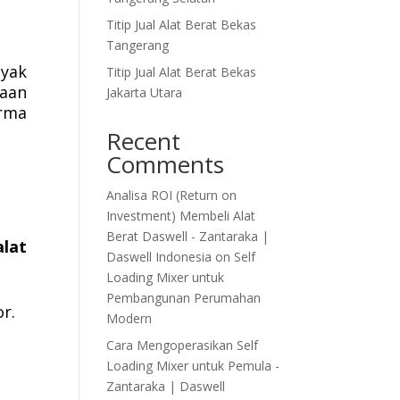
Titip Jual Alat Berat Bekas
Tangerang
nyak
Titip Jual Alat Berat Bekas
haan
Jakarta Utara
orma
Recent
Comments
Analisa ROI (Return on
Investment) Membeli Alat
Berat Daswell - Zantaraka |
alat
Daswell Indonesia
on
Self
Loading Mixer untuk
Pembangunan Perumahan
or.
Modern
Cara Mengoperasikan Self
Loading Mixer untuk Pemula -
Zantaraka | Daswell