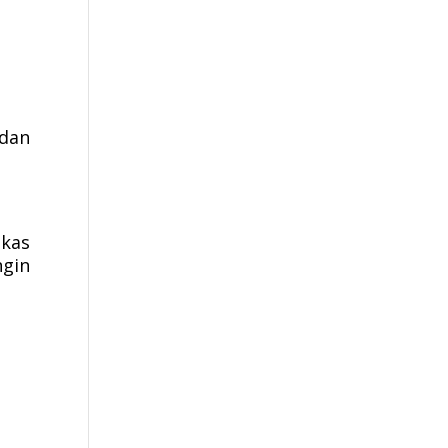
dan
ekas
ngin