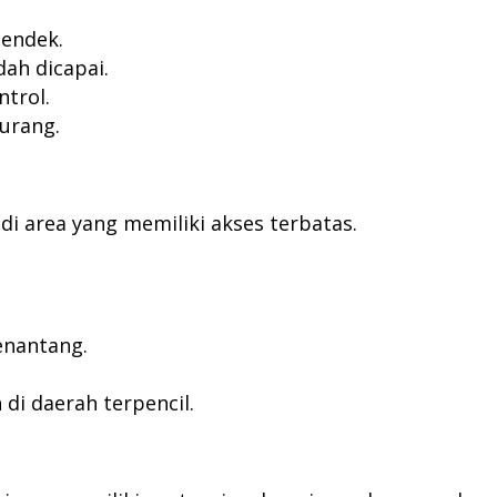
pendek.
ah dicapai.
ntrol.
urang.
 di area yang memiliki akses terbatas.
enantang.
i daerah terpencil.