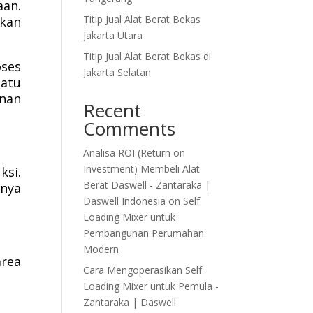
aan.
Titip Jual Alat Berat Bekas
tkan
Jakarta Utara
Titip Jual Alat Berat Bekas di
ses
Jakarta Selatan
satu
unan
Recent
Comments
Analisa ROI (Return on
Investment) Membeli Alat
ksi.
Berat Daswell - Zantaraka |
nya
Daswell Indonesia
on
Self
Loading Mixer untuk
Pembangunan Perumahan
Modern
rea
Cara Mengoperasikan Self
Loading Mixer untuk Pemula -
Zantaraka | Daswell