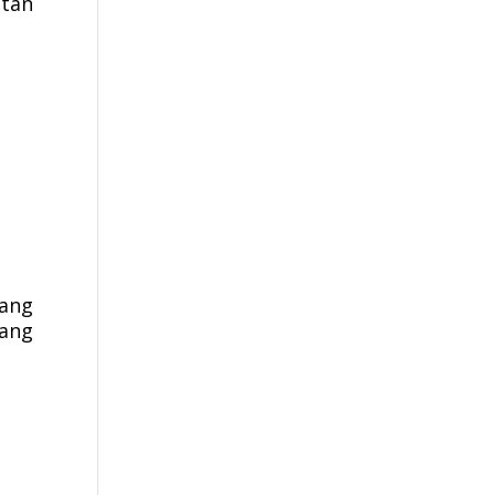
atan
yang
ang