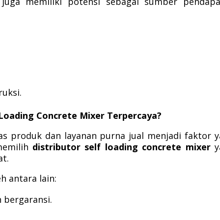
ni juga memiliki potensi sebagai sumber pendap
uksi.
 Loading Concrete Mixer Terpercaya?
as produk dan layanan purna jual menjadi faktor 
memilih
distributor self loading concrete mixer
y
at.
 antara lain:
 bergaransi.