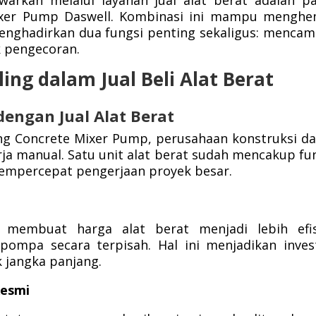
awarkan melalui layanan jual alat berat adalah p
Mixer Pump Daswell. Kombinasi ini mampu mengh
enghadirkan dua fungsi penting sekaligus: menca
 pengecoran.
ng dalam Jual Beli Alat Berat
 dengan Jual Alat Berat
ng Concrete Mixer Pump, perusahaan konstruksi d
a manual. Satu unit alat berat sudah mencakup fu
empercepat pengerjaan proyek besar.
membuat harga alat berat menjadi lebih efis
ompa secara terpisah. Hal ini menjadikan inves
 jangka panjang.
Resmi