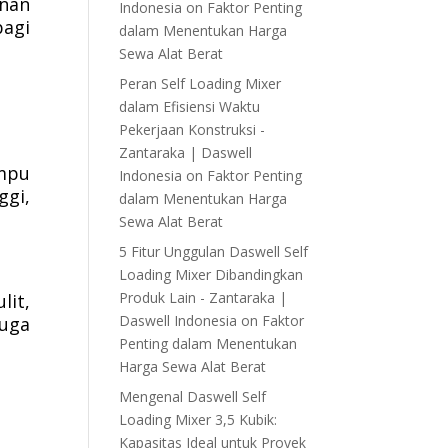
anan
Indonesia
on
Faktor Penting
bagi
dalam Menentukan Harga
Sewa Alat Berat
Peran Self Loading Mixer
dalam Efisiensi Waktu
Pekerjaan Konstruksi -
Zantaraka | Daswell
mpu
Indonesia
on
Faktor Penting
ggi,
dalam Menentukan Harga
Sewa Alat Berat
5 Fitur Unggulan Daswell Self
Loading Mixer Dibandingkan
Produk Lain - Zantaraka |
lit,
Daswell Indonesia
on
Faktor
juga
Penting dalam Menentukan
Harga Sewa Alat Berat
Mengenal Daswell Self
Loading Mixer 3,5 Kubik:
Kapasitas Ideal untuk Proyek