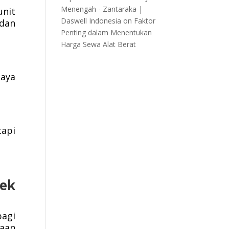
Menengah - Zantaraka |
unit
Daswell Indonesia
on
Faktor
dan
Penting dalam Menentukan
Harga Sewa Alat Berat
iaya
tapi
yek
bagi
aan