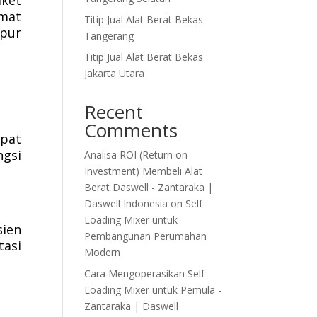
aket
emat
Titip Jual Alat Berat Bekas
mpur
Tangerang
Titip Jual Alat Berat Bekas
Jakarta Utara
Recent
Comments
apat
ngsi
Analisa ROI (Return on
Investment) Membeli Alat
Berat Daswell - Zantaraka |
Daswell Indonesia
on
Self
Loading Mixer untuk
ien
Pembangunan Perumahan
tasi
Modern
Cara Mengoperasikan Self
Loading Mixer untuk Pemula -
Zantaraka | Daswell