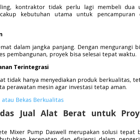
ling, kontraktor tidak perlu lagi membeli dua 
encakup kebutuhan utama untuk pencampuran 
n
 hemat dalam jangka panjang. Dengan mengurangi b
s pembangunan, proyek bisa selesai tepat waktu.
anan Terintegrasi
rat tidak hanya menyediakan produk berkualitas, te
erta perawatan mesin agar investasi tetap aman.
u
atau
Bekas
Berkualitas
rdas Jual Alat Berat untuk Pro
rete Mixer Pump Daswell merupakan solusi tepat 
utuhkan kecepatan dan efisiensi dalam pengerj