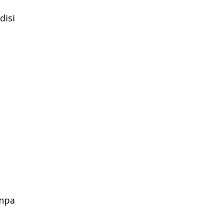
disi
npa