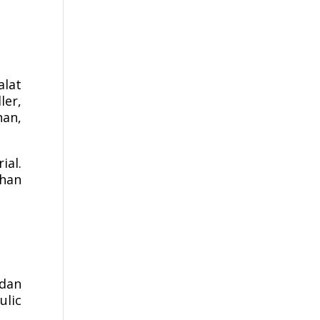
alat
ler,
han,
ial.
ahan
 dan
lic