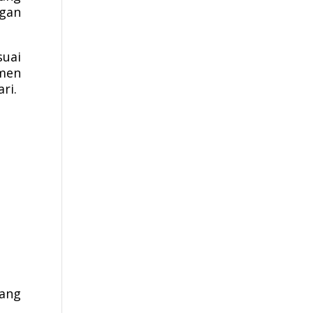
ngan
suai
men
ri.
ang