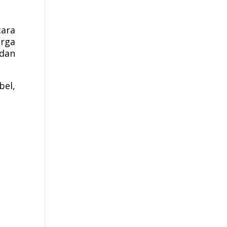
cara
rga
dan
bel,