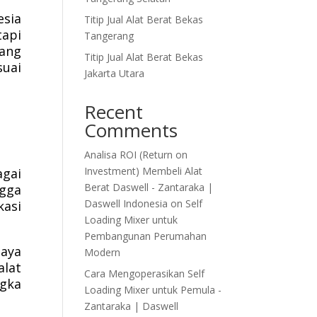
sia
Titip Jual Alat Berat Bekas
tapi
Tangerang
yang
Titip Jual Alat Berat Bekas
suai
Jakarta Utara
Recent
Comments
Analisa ROI (Return on
Investment) Membeli Alat
agai
Berat Daswell - Zantaraka |
ngga
Daswell Indonesia
on
Self
kasi
Loading Mixer untuk
Pembangunan Perumahan
iaya
Modern
alat
Cara Mengoperasikan Self
gka
Loading Mixer untuk Pemula -
Zantaraka | Daswell