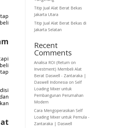
Titip Jual Alat Berat Bekas
Jakarta Utara
etap
beli
Titip Jual Alat Berat Bekas di
Jakarta Selatan
lam
Recent
Comments
tapi
Analisa ROI (Return on
beli
Investment) Membeli Alat
etap
Berat Daswell - Zantaraka |
Daswell Indonesia
on
Self
Loading Mixer untuk
disi
Pembangunan Perumahan
dan
Modern
ikan
Cara Mengoperasikan Self
Loading Mixer untuk Pemula -
lat
Zantaraka | Daswell