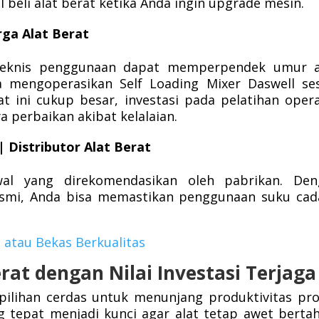
beli alat berat ketika Anda ingin upgrade mesin.
rga Alat Berat
eknis penggunaan dapat memperpendek umur al
 mengoperasikan Self Loading Mixer Daswell se
t ini cukup besar, investasi pada pelatihan oper
a perbaikan akibat kelalaian.
| Distributor Alat Berat
dwal yang direkomendasikan oleh pabrikan. Den
resmi, Anda bisa memastikan penggunaan suku ca
u
atau
Bekas
Berkualitas
erat dengan Nilai Investasi Terjaga
 pilihan cerdas untuk menunjang produktivitas pr
 tepat menjadi kunci agar alat tetap awet berta