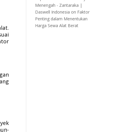
Menengah - Zantaraka |
Daswell Indonesia
on
Faktor
Penting dalam Menentukan
Harga Sewa Alat Berat
at.
suai
ator
gan
dang
oyek
hun-