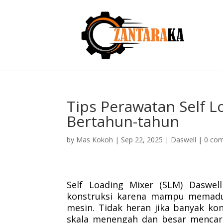
Tips Perawatan Self L
Bertahun-tahun
by
Mas Kokoh
|
Sep 22, 2025
|
Daswell
|
0 co
Self Loading Mixer (SLM) Daswel
konstruksi karena mampu memaduk
mesin. Tidak heran jika banyak ko
skala menengah dan besar mencariny